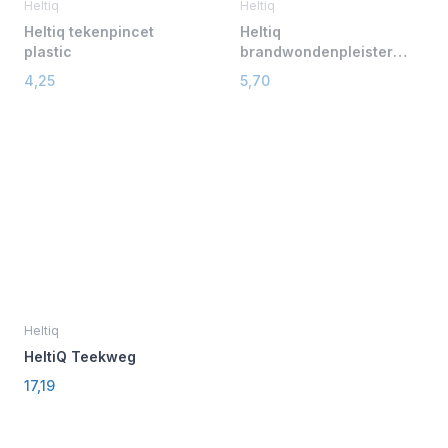
Heltiq
Heltiq
Heltiq tekenpincet
Heltiq
plastic
brandwondenpleisters
5 stuks
4,25
5,70
Heltiq
HeltiQ Teekweg
17,19