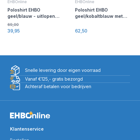
EHBOnline
EHBOnline
Poloshirt EHBO
Poloshirt EHBO
geel/blauw - uitlopend
geel/kobaltblauw met
model!
gesegmenteerde
69,00
striping
39,95
62,50
Snelle levering door eigen voorraad
Vanaf €125,- gratis bezorgd
Achteraf betalen voor bedrijven
Klantenservice