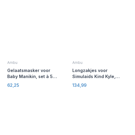
Ambu
Ambu
Gelaatsmasker voor
Longzakjes voor
Baby Manikin, set à 5
Simulaids Kind Kyle,
stuks
set à 24 stuks
62,25
134,99