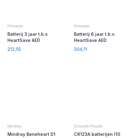
Primedic
Primedic
Batterij 3 jaar t.b.v.
Batterij 6 jaar t.b.v.
HeartSave AED
HeartSave AED
212,55
304,11
Mindray
Duracell Procell
Mindray Beneheart D1
CR123A batterijen (10