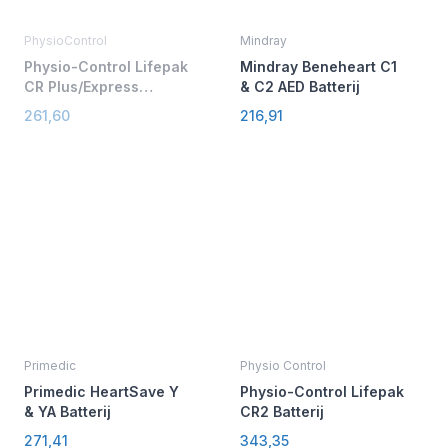
PhysioControl
Mindray
Physio-Control Lifepak
Mindray Beneheart C1
CR Plus/Express
& C2 AED Batterij
vervangingsset 2x
261,60
216,91
elektroden / 1x accu
Primedic
Physio Control
Primedic HeartSave Y
Physio-Control Lifepak
& YA Batterij
CR2 Batterij
271,41
343,35