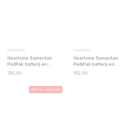
HeartSine
HeartSine
Heartsine Samaritan
Heartsine Samaritan
PadPak batterij en
PediPak batterij en
elektroden
kinderelektroden
130,00
162,00
Niet in voorraad